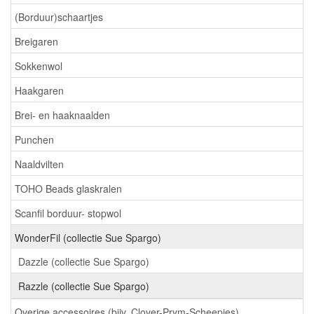
(Borduur)schaartjes
Breigaren
Sokkenwol
Haakgaren
Brei- en haaknaalden
Punchen
Naaldvilten
TOHO Beads glaskralen
Scanfil borduur- stopwol
WonderFil (collectie Sue Spargo)
Dazzle (collectie Sue Spargo)
Razzle (collectie Sue Spargo)
Overige accessoires (bijv. Clover-Prym-Scheepjes)