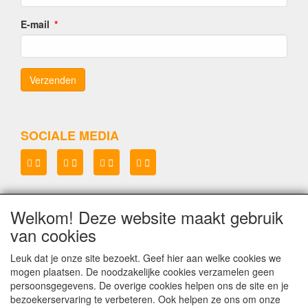
E-mail
SOCIALE MEDIA
Welkom! Deze website maakt gebruik
Lenianel v.o.f.
van cookies
KvK 37071573
BTW NL8048.67.215.B.01
Leuk dat je onze site bezoekt. Geef hier aan welke cookies we
mogen plaatsen. De noodzakelijke cookies verzamelen geen
Copyright Lenianel v.o.f. Schagen
©
persoonsgegevens. De overige cookies helpen ons de site en je
bezoekerservaring te verbeteren. Ook helpen ze ons om onze