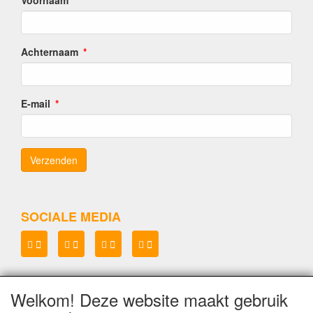
Voornaam
Achternaam
E-mail
SOCIALE MEDIA
Welkom! Deze website maakt gebruik
Lenianel v.o.f.