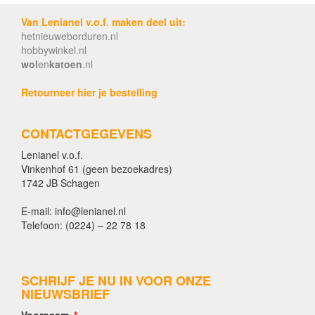
Van Lenianel v.o.f. maken deel uit:
hetnieuweborduren.nl
hobbywinkel.nl
wol
en
katoen
.nl
Retourneer hier je bestelling
CONTACTGEGEVENS
Lenianel v.o.f.
Vinkenhof 61 (geen bezoekadres)
1742 JB Schagen
E-mail: info@lenianel.nl
Telefoon: (0224) – 22 78 18
SCHRIJF JE NU IN VOOR ONZE
NIEUWSBRIEF