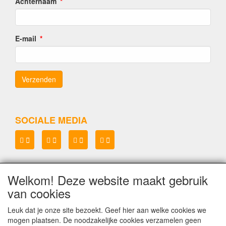
Achternaam
E-mail
SOCIALE MEDIA
Welkom! Deze website maakt gebruik
Lenianel v.o.f.
van cookies
KvK 37071573
BTW NL8048.67.215.B.01
Leuk dat je onze site bezoekt. Geef hier aan welke cookies we
mogen plaatsen. De noodzakelijke cookies verzamelen geen
Copyright Lenianel v.o.f. Schagen
©