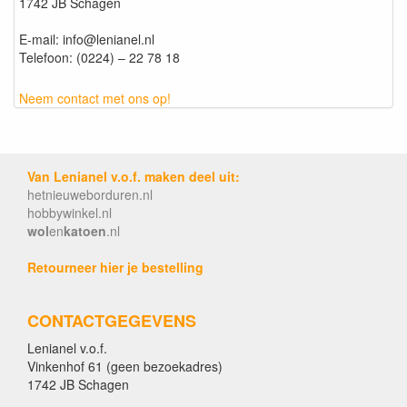
1742 JB Schagen
E-mail: info@lenianel.nl
Telefoon: (0224) – 22 78 18
Neem contact met ons op!
Van Lenianel v.o.f. maken deel uit:
hetnieuweborduren.nl
hobbywinkel.nl
wol
en
katoen
.nl
Retourneer hier je bestelling
CONTACTGEGEVENS
Lenianel v.o.f.
Vinkenhof 61 (geen bezoekadres)
1742 JB Schagen