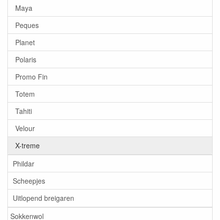
Maya
Peques
Planet
Polaris
Promo Fin
Totem
Tahiti
Velour
X-treme
Phildar
Scheepjes
Uitlopend breigaren
Sokkenwol