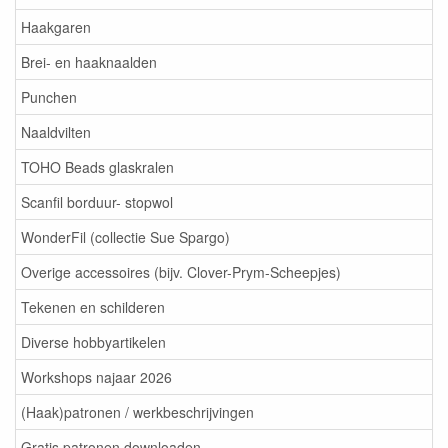
Haakgaren
Brei- en haaknaalden
Punchen
Naaldvilten
TOHO Beads glaskralen
Scanfil borduur- stopwol
WonderFil (collectie Sue Spargo)
Overige accessoires (bijv. Clover-Prym-Scheepjes)
Tekenen en schilderen
Diverse hobbyartikelen
Workshops najaar 2026
(Haak)patronen / werkbeschrijvingen
Gratis patronen downloaden