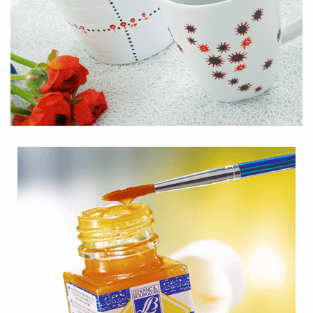
Niet vaatwasserbestendig.
Kleurenpalet
Beschikbaar in 15 levendige tinten.
Inclusief 8 outliner-kleuren voor omlijning en glas-in-lood-
effect:
Grijs, Goud, Zilver, Zwart, Parelwit, Oud goud,
Messing, Koper.
Aanbrengen met lichte druk, 12 uur laten drogen vóór
overschilderen
.
Creatieve effecten
Transparantie: Meng met kleurloos medium.
Marmer-effect: Druppel kleuren op water, roer en dompel.
Craquelé-effect: Breng contrasterende kleuren aan,
gevolgd door craquelé-medium. Laat elke laag 1,5–2 uur
drogen.
Tips & Advies
Gebruik een grondlaag op poreuze materialen zoals
terracotta.
Niet geschikt voor voedselcontact of hoge temperaturen.
Test eerst op een klein oppervlak bij gebruik op plastic.