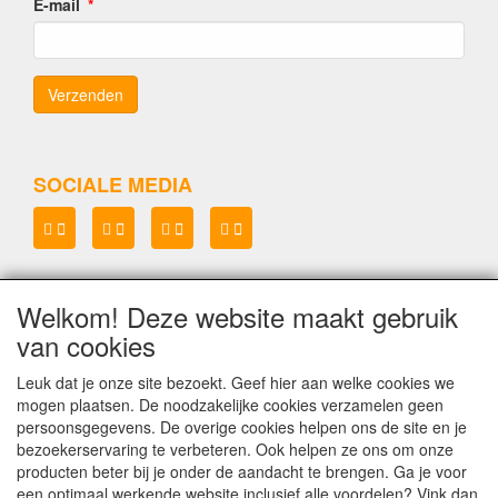
E-mail
SOCIALE MEDIA
Welkom! Deze website maakt gebruik
Lenianel v.o.f.
van cookies
KvK 37071573
BTW NL8048.67.215.B.01
Leuk dat je onze site bezoekt. Geef hier aan welke cookies we
mogen plaatsen. De noodzakelijke cookies verzamelen geen
Copyright Lenianel v.o.f. Schagen
©
persoonsgegevens. De overige cookies helpen ons de site en je
bezoekerservaring te verbeteren. Ook helpen ze ons om onze
producten beter bij je onder de aandacht te brengen. Ga je voor
een optimaal werkende website inclusief alle voordelen? Vink dan