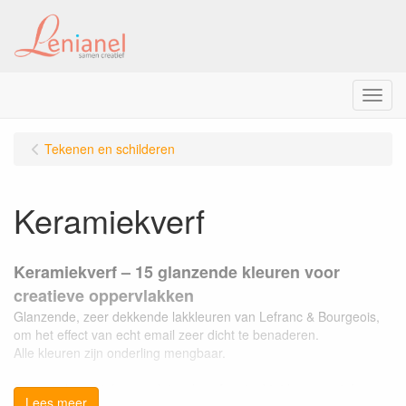
Menu
Tekenen en schilderen
Keramiekverf
Keramiekverf – 15 glanzende kleuren voor
creatieve oppervlakken
Glanzende, zeer dekkende lakkleuren van Lefranc & Bourgeois,
om het effect van echt email zeer dicht te benaderen.
Alle kleuren zijn onderling mengbaar.
Breng je keramiek, porselein, glas of metaal tot leven met deze
Lees meer