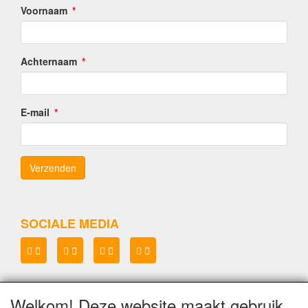
Voornaam
Achternaam
E-mail
SOCIALE MEDIA
Welkom! Deze website maakt gebruik
Lenianel v.o.f.