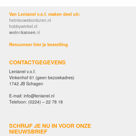
Van Lenianel v.o.f. maken deel uit:
hetnieuweborduren.nl
hobbywinkel.nl
wol
en
katoen
.nl
Retourneer hier je bestelling
CONTACTGEGEVENS
Lenianel v.o.f.
Vinkenhof 61 (geen bezoekadres)
1742 JB Schagen
E-mail: info@lenianel.nl
Telefoon: (0224) – 22 78 18
SCHRIJF JE NU IN VOOR ONZE
NIEUWSBRIEF