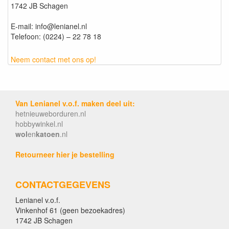
1742 JB Schagen
E-mail: info@lenianel.nl
Telefoon: (0224) – 22 78 18
Neem contact met ons op!
Van Lenianel v.o.f. maken deel uit:
hetnieuweborduren.nl
hobbywinkel.nl
wol
en
katoen
.nl
Retourneer hier je bestelling
CONTACTGEGEVENS
Lenianel v.o.f.
Vinkenhof 61 (geen bezoekadres)
1742 JB Schagen