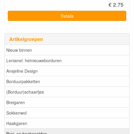
€ 2.75
Details
Artikelgroepen
Nieuw binnen
Lenianel: hetnieuweborduren
Ansjeline Design
Borduurpakketten
(Borduur)schaartjes
Breigaren
Sokkenwol
Haakgaren
Brei- en haaknaalden