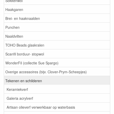
Sokkenwol
Haakgaren
Brei- en haaknaalden
Punchen
Naaldvilten
TOHO Beads glaskralen
Scanfil borduur- stopwol
WonderFil (collectie Sue Spargo)
Overige accessoires (bijv. Clover-Prym-Scheepjes)
Tekenen en schilderen
Keramiekverf
Galeria acrylverf
Artisan olieverf verwerkbaar op waterbasis