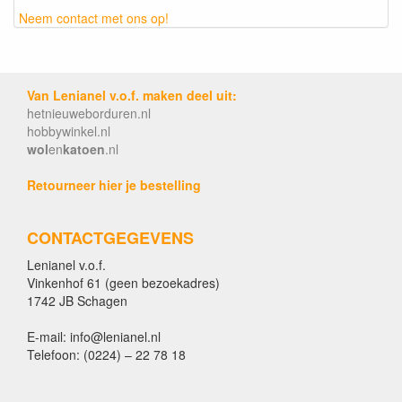
Neem contact met ons op!
Van Lenianel v.o.f. maken deel uit:
hetnieuweborduren.nl
hobbywinkel.nl
wol
en
katoen
.nl
Retourneer hier je bestelling
CONTACTGEGEVENS
Lenianel v.o.f.
Vinkenhof 61 (geen bezoekadres)
1742 JB Schagen
E-mail: info@lenianel.nl
Telefoon: (0224) – 22 78 18