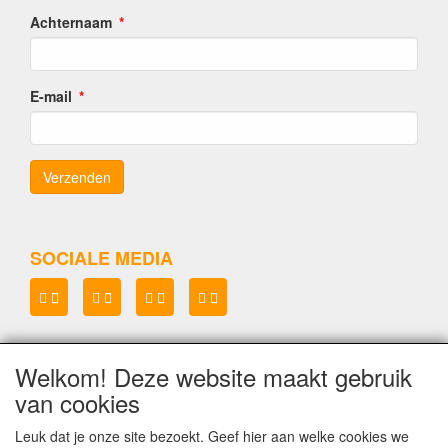
Achternaam
E-mail
SOCIALE MEDIA
Welkom! Deze website maakt gebruik
Lenianel v.o.f.
van cookies
KvK 37071573
BTW NL8048.67.215.B.01
Leuk dat je onze site bezoekt. Geef hier aan welke cookies we