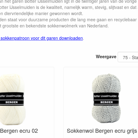
 het garen Botter IJsselmuiden ligt in de twintiger jaren van de vorige
tter IJsselmuiden is de kwaliteit, namelijk warm, stevig, slijtvast en da
en diervriendelijke manier gewonnen wordt.
iden staat voor duurzame producten die lang mee gaan en recyclebaa
het grootste en bekendste sokkenwolmerk van Nederland.
 sokkenpatroon voor dit garen downloaden
.
Weergave
Bergen ecru 02
Sokkenwol Bergen ecru grijs