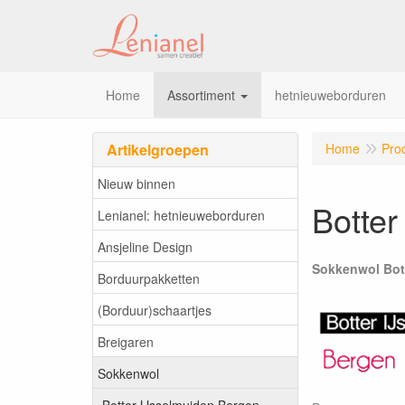
Home
Assortiment
hetnieuweborduren
Artikelgroepen
Home
Pro
Nieuw binnen
Botter
Lenianel: hetnieuweborduren
Ansjeline Design
Sokkenwol Bott
Borduurpakketten
(Borduur)schaartjes
Breigaren
Sokkenwol
Botter IJsselmuiden Bergen