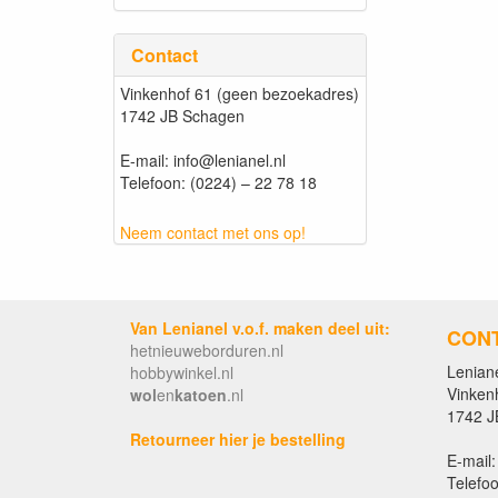
Contact
Vinkenhof 61 (geen bezoekadres)
1742 JB Schagen
E-mail: info@lenianel.nl
Telefoon: (0224) – 22 78 18
Neem contact met ons op!
Van Lenianel v.o.f. maken deel uit:
CON
hetnieuweborduren.nl
Leniane
hobbywinkel.nl
Vinken
wol
en
katoen
.nl
1742 J
Retourneer hier je bestelling
E-mail:
Telefoo