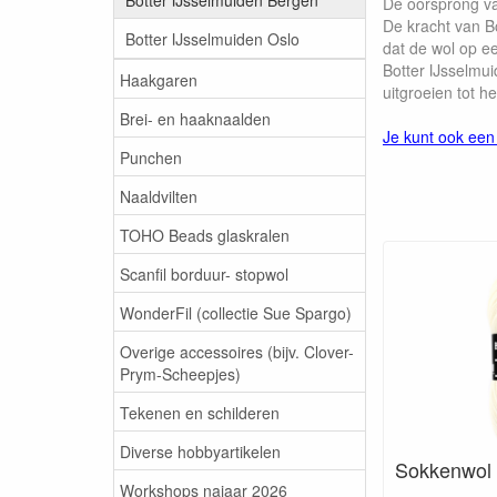
De oorsprong van
De kracht van Bo
Botter IJsselmuiden Oslo
dat de wol op e
Botter IJsselmu
Haakgaren
uitgroeien tot 
Brei- en haaknaalden
Je kunt ook een
Punchen
Naaldvilten
TOHO Beads glaskralen
Scanfil borduur- stopwol
WonderFil (collectie Sue Spargo)
Overige accessoires (bijv. Clover-
Prym-Scheepjes)
Tekenen en schilderen
Diverse hobbyartikelen
Sokkenwol 
Workshops najaar 2026