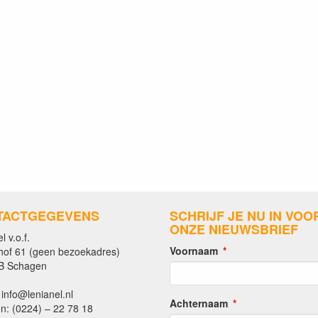
TACTGEGEVENS
SCHRIJF JE NU IN VOO
ONZE NIEUWSBRIEF
l v.o.f.
Voornaam
hof 61 (geen bezoekadres)
B Schagen
 info@lenianel.nl
Achternaam
n: (0224) – 22 78 18