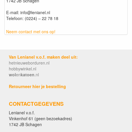
1742 JB Schagen
E-mail: info@lenianel.nl
Telefoon: (0224) – 22 78 18
Neem contact met ons op!
Van Lenianel v.o.f. maken deel uit:
hetnieuweborduren.nl
hobbywinkel.nl
wol
en
katoen
.nl
Retourneer hier je bestelling
CONTACTGEGEVENS
Lenianel v.o.f.
Vinkenhof 61 (geen bezoekadres)
1742 JB Schagen