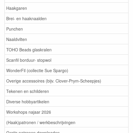
Haakgaren
Brei- en haaknaalden
Punchen
Naaldvilten
TOHO Beads glaskralen
Scanfil borduur- stopwol
WonderFil (collectie Sue Spargo)
Overige accessoires (bijv. Clover-Prym-Scheepjes)
Tekenen en schilderen
Diverse hobbyartikelen
Workshops najaar 2026
(Haak)patronen / werkbeschrijvingen
Gratis patronen downloaden