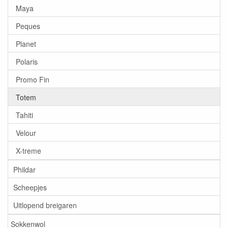
Maya
Peques
Planet
Polaris
Promo Fin
Totem
Tahiti
Velour
X-treme
Phildar
Scheepjes
Uitlopend breigaren
Sokkenwol