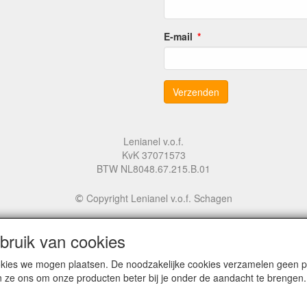
E-mail
Lenianel v.o.f.
KvK 37071573
BTW NL8048.67.215.B.01
Copyright Lenianel v.o.f. Schagen
©
ruik van cookies
cookies we mogen plaatsen. De noodzakelijke cookies verzamelen geen
n ze ons om onze producten beter bij je onder de aandacht te brengen.