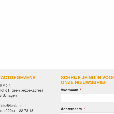
TACTGEGEVENS
SCHRIJF JE NU IN VOO
ONZE NIEUWSBRIEF
l v.o.f.
Voornaam
hof 61 (geen bezoekadres)
B Schagen
 info@lenianel.nl
Achternaam
n: (0224) – 22 78 18