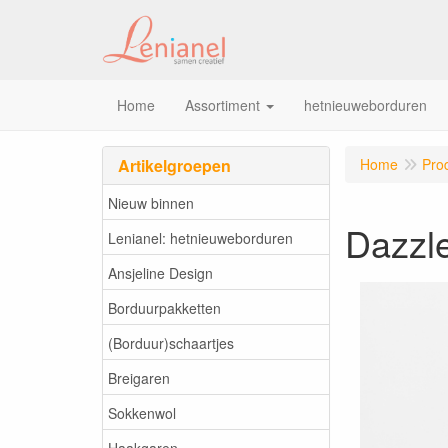
Home
Assortiment
hetnieuweborduren
Artikelgroepen
Home
Pro
Nieuw binnen
Dazzl
Lenianel: hetnieuweborduren
Ansjeline Design
Borduurpakketten
(Borduur)schaartjes
Breigaren
Sokkenwol
Haakgaren