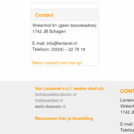
Contact
Vinkenhof 61 (geen bezoekadres)
1742 JB Schagen
E-mail: info@lenianel.nl
Telefoon: (0224) – 22 78 18
Neem contact met ons op!
Van Lenianel v.o.f. maken deel uit:
CON
hetnieuweborduren.nl
Leniane
hobbywinkel.nl
Vinken
wol
en
katoen
.nl
1742 J
Retourneer hier je bestelling
E-mail:
Telefoo