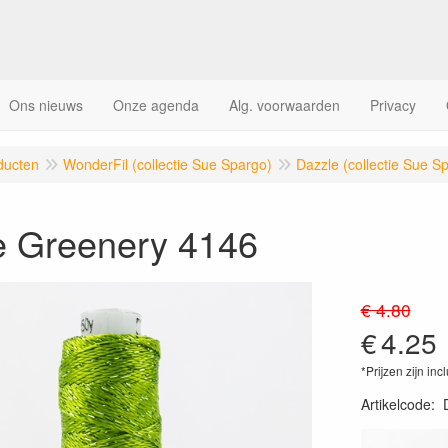
Ons nieuws
Onze agenda
Alg. voorwaarden
Privacy
ducten
WonderFil (collectie Sue Spargo)
Dazzle (collectie Sue S
e Greenery 4146
€ 4.80
€
4.25
*Prijzen zijn inc
Artikelcode
: