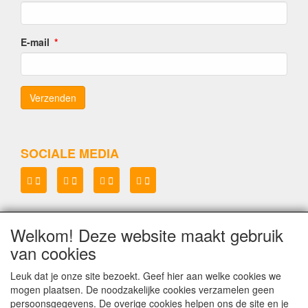
E-mail
SOCIALE MEDIA
Welkom! Deze website maakt gebruik
Lenianel v.o.f.
van cookies
KvK 37071573
BTW NL8048.67.215.B.01
Leuk dat je onze site bezoekt. Geef hier aan welke cookies we
mogen plaatsen. De noodzakelijke cookies verzamelen geen
Copyright Lenianel v.o.f. Schagen
©
persoonsgegevens. De overige cookies helpen ons de site en je