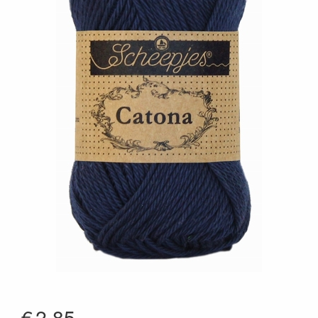
€
2.85