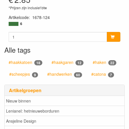
*Prijzen zijn inclusief btw
Artikelcode
:
1678-124
6
Alle tags
#haakkatoen
#haakgaren
#haken
18
12
22
#scheepjes
#handwerken
#catona
9
60
7
Artikelgroepen
Nieuw binnen
Lenianel: hetnieuweborduren
Ansjeline Design