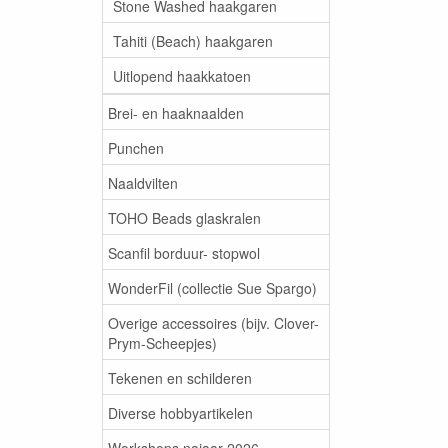
Stone Washed haakgaren
Tahiti (Beach) haakgaren
Uitlopend haakkatoen
Brei- en haaknaalden
Punchen
Naaldvilten
TOHO Beads glaskralen
Scanfil borduur- stopwol
WonderFil (collectie Sue Spargo)
Overige accessoires (bijv. Clover-
Prym-Scheepjes)
Tekenen en schilderen
Diverse hobbyartikelen
Workshops najaar 2026