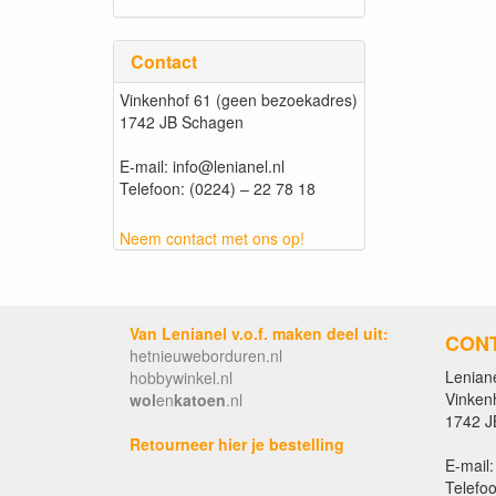
Contact
Vinkenhof 61 (geen bezoekadres)
1742 JB Schagen
E-mail: info@lenianel.nl
Telefoon: (0224) – 22 78 18
Neem contact met ons op!
Van Lenianel v.o.f. maken deel uit:
CON
hetnieuweborduren.nl
Leniane
hobbywinkel.nl
Vinken
wol
en
katoen
.nl
1742 J
Retourneer hier je bestelling
E-mail:
Telefoo