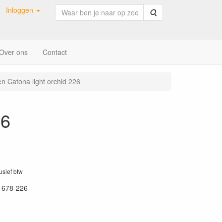
Inloggen
Zoeken
Over ons
Contact
n Catona light orchid 226
26
lusief btw
1678-226