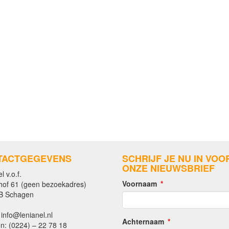
TACTGEGEVENS
SCHRIJF JE NU IN VOO
ONZE NIEUWSBRIEF
l v.o.f.
Voornaam
hof 61 (geen bezoekadres)
B Schagen
 info@lenianel.nl
Achternaam
n: (0224) – 22 78 18