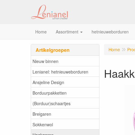
Home
Assortiment
hetnieuweborduren
Artikelgroepen
Home
Pro
Nieuw binnen
Haakka
Lenianel: hetnieuweborduren
Ansjeline Design
Borduurpakketten
(Borduur)schaartjes
Breigaren
Sokkenwol
Haakgaren