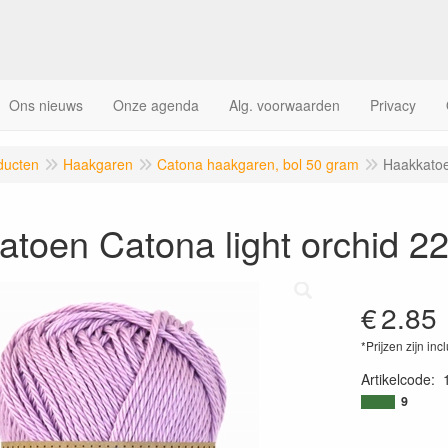
Ons nieuws
Onze agenda
Alg. voorwaarden
Privacy
ducten
Haakgaren
Catona haakgaren, bol 50 gram
Haakkatoe
toen Catona light orchid 2
€
2.85
*Prijzen zijn inc
Artikelcode
:
9