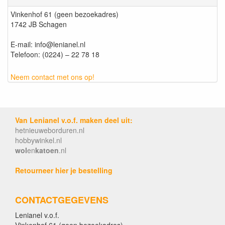
Vinkenhof 61 (geen bezoekadres)
1742 JB Schagen
E-mail: info@lenianel.nl
Telefoon: (0224) – 22 78 18
Neem contact met ons op!
Van Lenianel v.o.f. maken deel uit:
hetnieuweborduren.nl
hobbywinkel.nl
wol
en
katoen
.nl
Retourneer hier je bestelling
CONTACTGEGEVENS
Lenianel v.o.f.