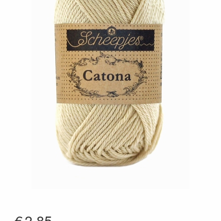
€
2.85