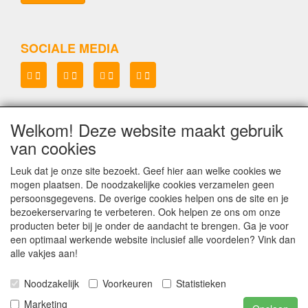
SOCIALE MEDIA
Welkom! Deze website maakt gebruik
Lenianel v.o.f.
van cookies
KvK 37071573
BTW NL8048.67.215.B.01
Leuk dat je onze site bezoekt. Geef hier aan welke cookies we
mogen plaatsen. De noodzakelijke cookies verzamelen geen
Copyright Lenianel v.o.f. Schagen
©
persoonsgegevens. De overige cookies helpen ons de site en je
bezoekerservaring te verbeteren. Ook helpen ze ons om onze
producten beter bij je onder de aandacht te brengen. Ga je voor
een optimaal werkende website inclusief alle voordelen? Vink dan
alle vakjes aan!
Noodzakelijk
Voorkeuren
Statistieken
Marketing