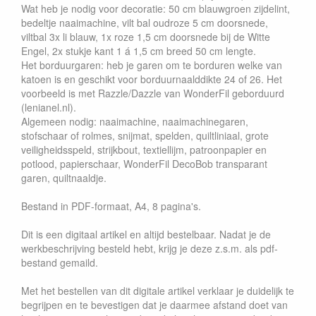
Wat heb je nodig voor decoratie: 50 cm blauwgroen zijdelint,
bedeltje naaimachine, vilt bal oudroze 5 cm doorsnede,
viltbal 3x li blauw, 1x roze 1,5 cm doorsnede bij de Witte
Engel, 2x stukje kant 1 á 1,5 cm breed 50 cm lengte.
Het borduurgaren: heb je garen om te borduren welke van
katoen is en geschikt voor borduurnaalddikte 24 of 26. Het
voorbeeld is met Razzle/Dazzle van WonderFil geborduurd
(lenianel.nl).
Algemeen nodig: naaimachine, naaimachinegaren,
stofschaar of rolmes, snijmat, spelden, quiltliniaal, grote
veiligheidsspeld, strijkbout, textiellijm, patroonpapier en
potlood, papierschaar, WonderFil DecoBob transparant
garen, quiltnaaldje.
Bestand in PDF-formaat, A4, 8 pagina's.
Dit is een digitaal artikel en altijd bestelbaar. Nadat je de
werkbeschrijving besteld hebt, krijg je deze z.s.m. als pdf-
bestand gemaild.
Met het bestellen van dit digitale artikel verklaar je duidelijk te
begrijpen en te bevestigen dat je daarmee afstand doet van