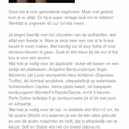
Deze tas is voor gevorderde beginners. Maar met geduld
kom je er altijd. En hij is super vintage leuk om te hebben!
Werktijd is ongeveer 40 uur (of iets meer).
Je begint heerlijk met het uitzoeken van de quiltstoffen, wat
altijd een feestje is. Waar je deze keer een niet al te brave
keuze in moet maken. Wel handig om óf voor lichte óf voor
donkere kleuren te gaan. Zoek er één kleur bij die out of the
box is voor een accent.
Wat heb je nodig voor de applicatie: stukje wit katoen en een
stukje wit plakkatoen, Ansjeline Borduurstempel Vogel,
Memento (de Luxe) stempelinkt kleur lichtbruin (Espresso
Truffle), A6 formaat acrylblock, oliepastelkrijt op waterbasis,
textielmedium Liquitex, kleine platte kwast, vel bakpapier,
borduurgaren WonderFil Razzle/Dazzle, en/of 3 kleuren
Perle Cotton bolletjes 5 gr, borduurnaald 24 of 26 met punt
en schaartje.
Wat heb je nodig voor de tas: 1x dubbele stof 50x110 cm, 8x
fat quatre (50x55 cm) waarvan je van de één alles gebruikt
en van de ander misschien de helft, dat is afhankelijk van je
keuze. Soft en Stable 40x140 cm breed (aljona.nl).