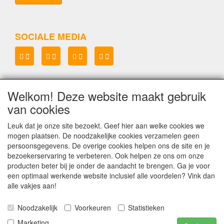
SOCIALE MEDIA
Welkom! Deze website maakt gebruik
Lenianel v.o.f.
van cookies
KvK 37071573
BTW NL8048.67.215.B.01
Leuk dat je onze site bezoekt. Geef hier aan welke cookies we
mogen plaatsen. De noodzakelijke cookies verzamelen geen
Copyright Lenianel v.o.f. Schagen
©
persoonsgegevens. De overige cookies helpen ons de site en je
bezoekerservaring te verbeteren. Ook helpen ze ons om onze
producten beter bij je onder de aandacht te brengen. Ga je voor
een optimaal werkende website inclusief alle voordelen? Vink dan
alle vakjes aan!
Noodzakelijk
Voorkeuren
Statistieken
Marketing