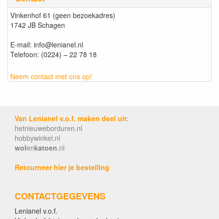
Vinkenhof 61 (geen bezoekadres)
1742 JB Schagen
E-mail: info@lenianel.nl
Telefoon: (0224) – 22 78 18
Neem contact met ons op!
Van Lenianel v.o.f. maken deel uit:
hetnieuweborduren.nl
hobbywinkel.nl
wol
en
katoen
.nl
Retourneer hier je bestelling
CONTACTGEGEVENS
Lenianel v.o.f.