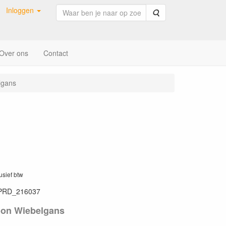
Inloggen
Zoeken
Over ons
Contact
lgans
lusief btw
PRD_216037
oon Wiebelgans