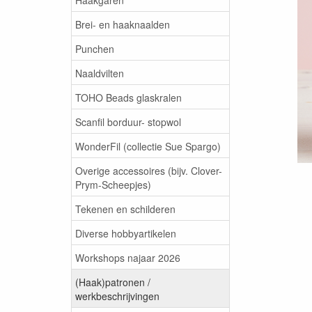
Brei- en haaknaalden
Punchen
Naaldvilten
TOHO Beads glaskralen
Scanfil borduur- stopwol
WonderFil (collectie Sue Spargo)
Overige accessoires (bijv. Clover-
Prym-Scheepjes)
Tekenen en schilderen
Diverse hobbyartikelen
Workshops najaar 2026
(Haak)patronen /
werkbeschrijvingen