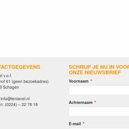
TACTGEGEVENS
SCHRIJF JE NU IN VOO
ONZE NIEUWSBRIEF
l v.o.f.
Voornaam
hof 61 (geen bezoekadres)
B Schagen
 info@lenianel.nl
Achternaam
n: (0224) – 22 78 18
E-mail