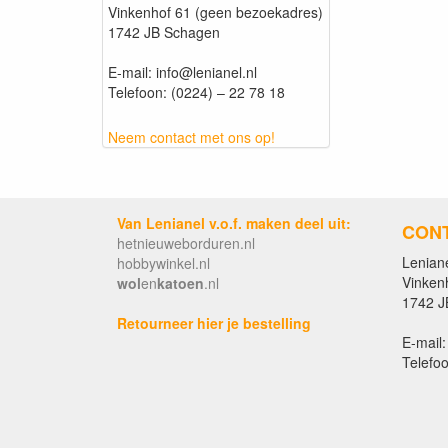
Vinkenhof 61 (geen bezoekadres)
1742 JB Schagen
E-mail: info@lenianel.nl
Telefoon: (0224) – 22 78 18
Neem contact met ons op!
Van Lenianel v.o.f. maken deel uit:
CON
hetnieuweborduren.nl
Leniane
hobbywinkel.nl
Vinken
wol
en
katoen
.nl
1742 J
Retourneer hier je bestelling
E-mail:
Telefoo