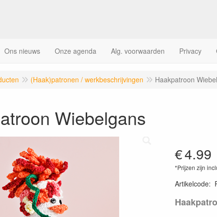
Ons nieuws
Onze agenda
Alg. voorwaarden
Privacy
ducten
(Haak)patronen / werkbeschrijvingen
Haakpatroon Wiebe
atroon Wiebelgans
€
4.99
*Prijzen zijn inc
Artikelcode
:
Haakpatr