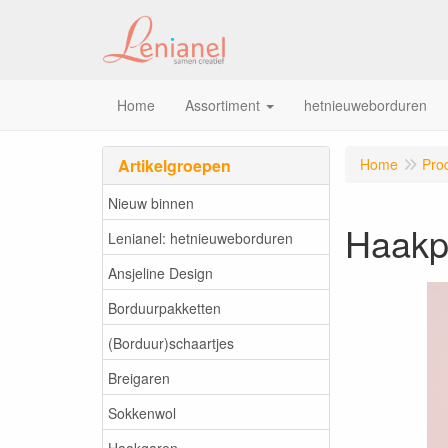
Home
Assortiment
hetnieuweborduren
Artikelgroepen
Home
Pro
Nieuw binnen
Haakp
Lenianel: hetnieuweborduren
Ansjeline Design
Borduurpakketten
(Borduur)schaartjes
Breigaren
Sokkenwol
Haakgaren