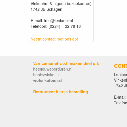
Vinkenhof 61 (geen bezoekadres)
1742 JB Schagen
E-mail: info@lenianel.nl
Telefoon: (0224) – 22 78 18
Neem contact met ons op!
Van Lenianel v.o.f. maken deel uit:
CON
hetnieuweborduren.nl
Leniane
hobbywinkel.nl
Vinken
wol
en
katoen
.nl
1742 J
Retourneer hier je bestelling
E-mail:
Telefoo