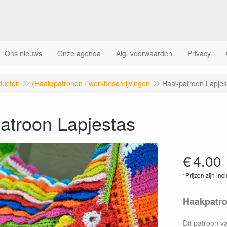
Ons nieuws
Onze agenda
Alg. voorwaarden
Privacy
ducten
(Haak)patronen / werkbeschrijvingen
Haakpatroon Lapjes
atroon Lapjestas
€
4.00
*Prijzen zijn inc
Haakpatro
Dit patroon va