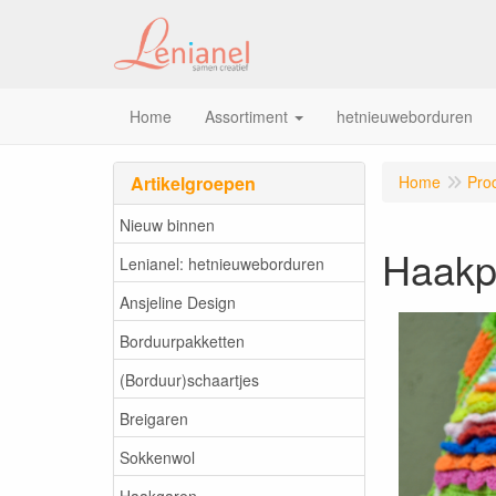
Home
Assortiment
hetnieuweborduren
Artikelgroepen
Home
Pro
Nieuw binnen
Haakp
Lenianel: hetnieuweborduren
Ansjeline Design
Borduurpakketten
(Borduur)schaartjes
Breigaren
Sokkenwol
Haakgaren