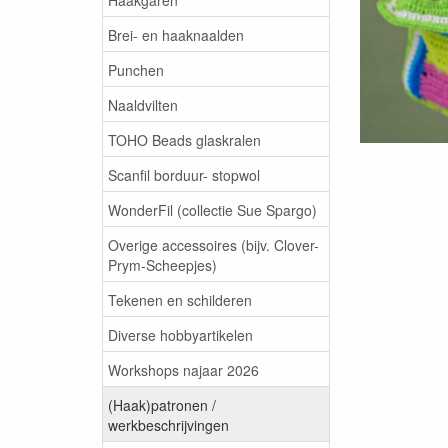
Brei- en haaknaalden
Punchen
Naaldvilten
TOHO Beads glaskralen
Scanfil borduur- stopwol
WonderFil (collectie Sue Spargo)
Overige accessoires (bijv. Clover-
Prym-Scheepjes)
Tekenen en schilderen
Diverse hobbyartikelen
Workshops najaar 2026
(Haak)patronen /
werkbeschrijvingen