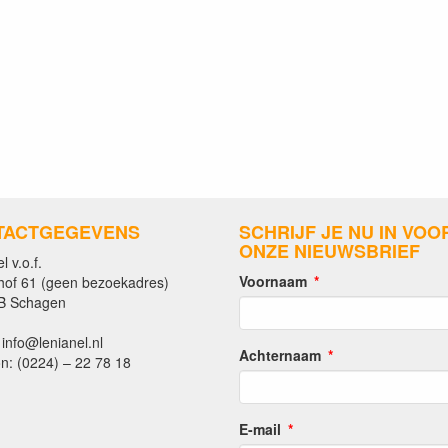
TACTGEGEVENS
SCHRIJF JE NU IN VOO
ONZE NIEUWSBRIEF
l v.o.f.
Voornaam
hof 61 (geen bezoekadres)
B Schagen
 info@lenianel.nl
Achternaam
n: (0224) – 22 78 18
E-mail