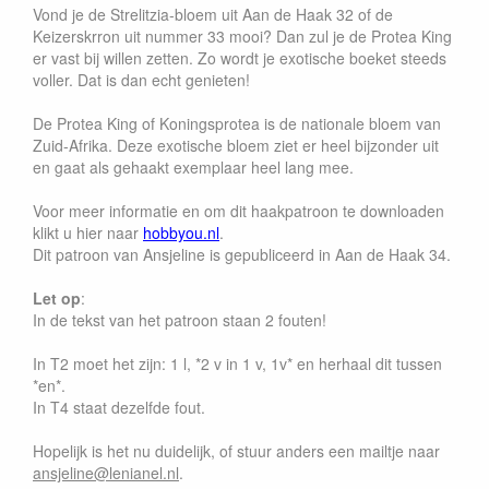
Vond je de Strelitzia-bloem uit Aan de Haak 32 of de
Keizerskrron uit nummer 33 mooi? Dan zul je de Protea King
er vast bij willen zetten. Zo wordt je exotische boeket steeds
voller. Dat is dan echt genieten!
De Protea King of Koningsprotea is de nationale bloem van
Zuid-Afrika. Deze exotische bloem ziet er heel bijzonder uit
en gaat als gehaakt exemplaar heel lang mee.
Voor meer informatie en om dit haakpatroon te downloaden
klikt u hier
naar
hobbyou.nl
.
Dit patroon van Ansjeline is gepubliceerd in Aan de Haak 34.
Let op
:
In de tekst van het patroon staan 2 fouten!
In T2 moet het zijn: 1 l, *2 v in 1 v, 1v* en herhaal dit tussen
*en*.
In T4 staat dezelfde fout.
Hopelijk is het nu duidelijk, of stuur anders een mailtje naar
ansjeline@lenianel.nl
.