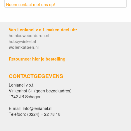
Neem contact met ons op!
Van Lenianel v.o.f. maken deel uit:
hetnieuweborduren.nl
hobbywinkel.nl
wol
en
katoen
.nl
Retourneer hier je bestelling
CONTACTGEGEVENS
Lenianel v.o.f.
Vinkenhof 61 (geen bezoekadres)
1742 JB Schagen
E-mail: info@lenianel.nl
Telefoon: (0224) – 22 78 18