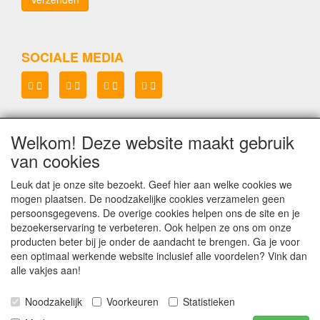
SOCIALE MEDIA
Welkom! Deze website maakt gebruik
Lenianel v.o.f.
van cookies
KvK 37071573
BTW NL8048.67.215.B.01
Leuk dat je onze site bezoekt. Geef hier aan welke cookies we
mogen plaatsen. De noodzakelijke cookies verzamelen geen
Copyright Lenianel v.o.f. Schagen
©
persoonsgegevens. De overige cookies helpen ons de site en je
bezoekerservaring te verbeteren. Ook helpen ze ons om onze
producten beter bij je onder de aandacht te brengen. Ga je voor
een optimaal werkende website inclusief alle voordelen? Vink dan
alle vakjes aan!
Noodzakelijk
Voorkeuren
Statistieken