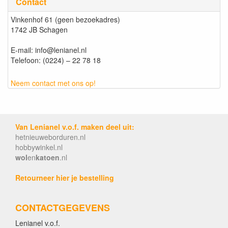
Contact
Vinkenhof 61 (geen bezoekadres)
1742 JB Schagen
E-mail: info@lenianel.nl
Telefoon: (0224) – 22 78 18
Neem contact met ons op!
Van Lenianel v.o.f. maken deel uit:
hetnieuweborduren.nl
hobbywinkel.nl
wol
en
katoen
.nl
Retourneer hier je bestelling
CONTACTGEGEVENS
Lenianel v.o.f.