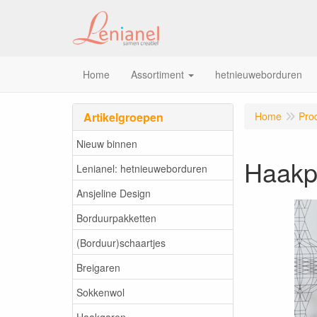
Home
Assortiment
hetnieuweborduren
Artikelgroepen
Home
Pro
Nieuw binnen
Haakp
Lenianel: hetnieuweborduren
Ansjeline Design
Borduurpakketten
(Borduur)schaartjes
Breigaren
Sokkenwol
Haakgaren