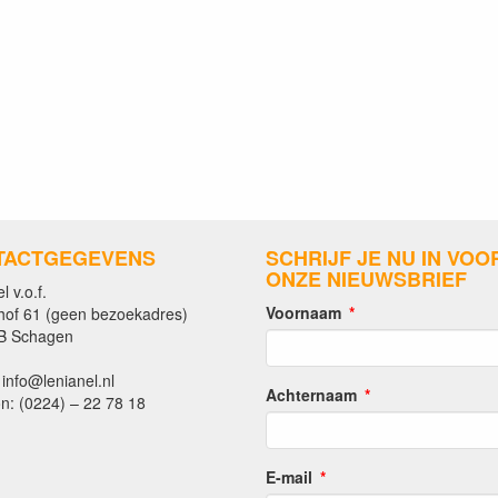
TACTGEGEVENS
SCHRIJF JE NU IN VOO
ONZE NIEUWSBRIEF
l v.o.f.
Voornaam
hof 61 (geen bezoekadres)
B Schagen
 info@lenianel.nl
Achternaam
n: (0224) – 22 78 18
E-mail