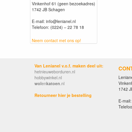
Vinkenhof 61 (geen bezoekadres)
1742 JB Schagen
E-mail: info@lenianel.nl
Telefoon: (0224) – 22 78 18
Neem contact met ons op!
Van Lenianel v.o.f. maken deel uit:
CON
hetnieuweborduren.nl
Leniane
hobbywinkel.nl
Vinken
wol
en
katoen
.nl
1742 J
Retourneer hier je bestelling
E-mail:
Telefoo