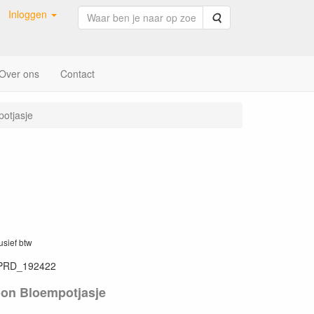
Inloggen
Zoeken
Over ons
Contact
otjasje
lusief btw
PRD_192422
on Bloempotjasje