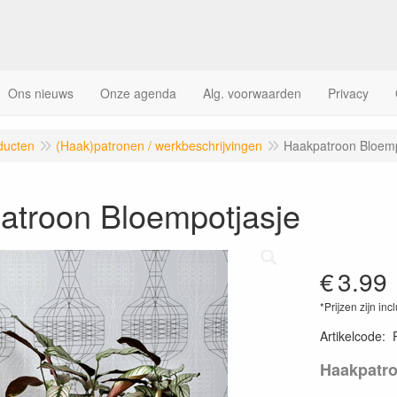
Ons nieuws
Onze agenda
Alg. voorwaarden
Privacy
ducten
(Haak)patronen / werkbeschrijvingen
Haakpatroon Bloemp
atroon Bloempotjasje
€
3.99
*Prijzen zijn inc
Artikelcode
:
Haakpatro