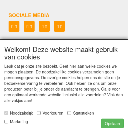
SOCIALE MEDIA
Welkom! Deze website maakt gebruik
Lenianel v.o.f.
van cookies
KvK 37071573
BTW NL8048.67.215.B.01
Leuk dat je onze site bezoekt. Geef hier aan welke cookies we
mogen plaatsen. De noodzakelijke cookies verzamelen geen
Copyright Lenianel v.o.f. Schagen
©
persoonsgegevens. De overige cookies helpen ons de site en je
bezoekerservaring te verbeteren. Ook helpen ze ons om onze
producten beter bij je onder de aandacht te brengen. Ga je voor
een optimaal werkende website inclusief alle voordelen? Vink dan
alle vakjes aan!
Noodzakelijk
Voorkeuren
Statistieken
Marketing
Opslaan