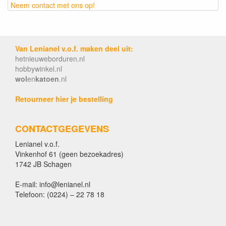
Neem contact met ons op!
Van Lenianel v.o.f. maken deel uit:
hetnieuweborduren.nl
hobbywinkel.nl
wol
en
katoen
.nl
Retourneer hier je bestelling
CONTACTGEGEVENS
Lenianel v.o.f.
Vinkenhof 61 (geen bezoekadres)
1742 JB Schagen
E-mail: info@lenianel.nl
Telefoon: (0224) – 22 78 18