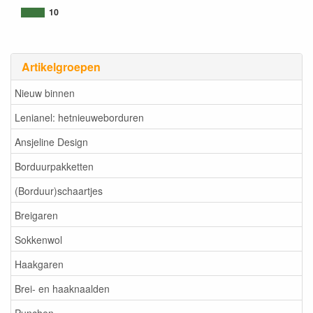
10
Artikelgroepen
Nieuw binnen
Lenianel: hetnieuweborduren
Ansjeline Design
Borduurpakketten
(Borduur)schaartjes
Breigaren
Sokkenwol
Haakgaren
Brei- en haaknaalden
Punchen