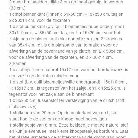
2 oude breinaalden, dikte 3 om op maat geknipt te worden
(33 cm.)
1x stof binnenkant (linnen): 51x50 cm. =: 37x50 cm. tas en
2x 20x14 cm. voor de zijkanten
1 x stof buitenkant (b.v. quilt bloemetjes/taupe ondergrond)
80x110 cm., =: 35x50 cm. tas, en 1 x 15x25 cm. voor het
zakje aan de binnenkant (niet doorstikken), en 2 strookjes
van 35x4 cm., dit is om biaisband van te maken voor de
afwerking van de bovenrand van je clutch, en 2 x 50x4 cm.
voor de afwerking van de zijkanten, en 2 x 20x14 cm.
zijkanten
1 x stof fijn linnen naturel 15x17 cm. voor het borduurwerk: is
een zakje op de clutch midden voor
1 x stof (b.v. quilt bloemetjes/witte ondergrond), 15x110 cm.,
=: 15x17 cm., is tegenstof van het zakje, en1 x 15x25 cm. is
tegenstof voor het zakje aan de binnenkant
1 x 35x50 cm. tussenstof ter versteviging van je clutch (stiff
stuff/sew lazy)
1 stofknoop van 29 mm. Op de achterkant van de blister
staat hoe je de stof om de knoop moet bevestigen
1 stofknoopje van 8 mm. Deze bekleed je met de naturel stof
en kun je eventueel met kleine knoopsteekjes borduren. Laat
het plaatje wat tegen de achterkant van de knoop aan hoort