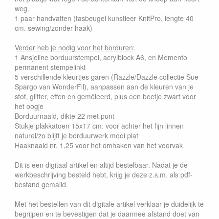
weg.
1 paar handvatten (tasbeugel kunstleer KnitPro, lengte 40
cm. sewing/zonder haak)
Verder heb je nodig voor het borduren
:
1 Ansjeline borduurstempel, acrylblock A6, en Memento
permanent stempelinkt
5 verschillende kleurtjes garen (Razzle/Dazzle collectie Sue
Spargo van WonderFil), aanpassen aan de kleuren van je
stof, glitter, effen en gemêleerd, plus een beetje zwart voor
het oogje
Borduurnaald, dikte 22 met punt
Stukje plakkatoen 15x17 cm. voor achter het fijn linnen
naturel/zo blijft je borduurwerk mooi plat
Haaknaald nr. 1,25 voor het omhaken van het voorvak
Dit is een digitaal artikel en altijd bestelbaar. Nadat je de
werkbeschrijving besteld hebt, krijg je deze z.s.m. als pdf-
bestand gemaild.
Met het bestellen van dit digitale artikel verklaar je duidelijk te
begrijpen en te bevestigen dat je daarmee afstand doet van